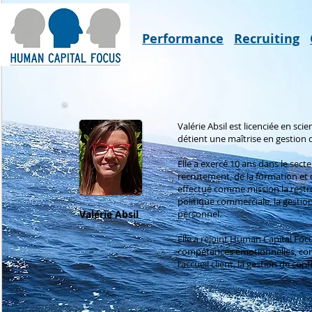
Performance
Recruiting
Valérie Absil est licenciée en sc
détient une maîtrise en gestion 
Elle a exercé 10 ans dans le sect
recrutement, de la formation et d
effectué comme mission la restru
politique commerciale, la gestio
personnel.
Valérie Absil
Elle a rejoint Human Capital Foc
compétences émotionnelles, com
l'accueil client, la gestion de con